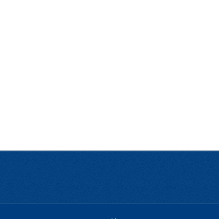
Педиатрия
Офталмология
Здраве за жената
Естетична хирургия
Орална и Дентална
Трансплантация на коса
Бъбречна Трансплантация
Костно-мозъчна Трансплантация